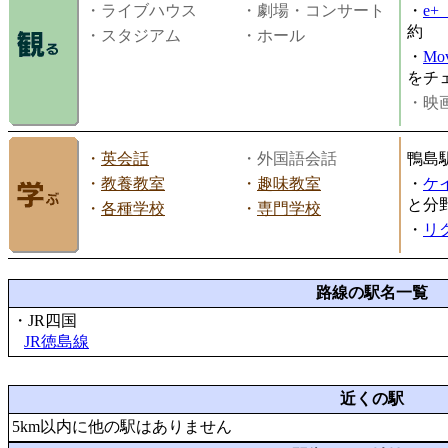
・ライブハウス
・劇場・コンサート
・
e
約
・スタジアム
・ホール
・
Mov
をチ
・映画
・
英会話
・外国語会話
鴨島
・
教養教室
・
趣味教室
・
ケ
と分
・
各種学校
・
専門学校
・
リ
路線の駅名一覧
・JR四国
JR徳島線
近くの駅
5km以内に他の駅はありません