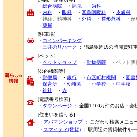
・
総合病院
・
病院
・
歯科
・
内科
・
眼科
・
耳鼻咽喉科
・
皮膚科
・神経、精神科
・
外科
・
整形外科
・形
・
薬局
[駐車場]
・
コインパーキング
・
三井のリパーク
： 鴨島駅周辺の時間貸駐
[ペット]
・
ペットショップ
・
動物病院
・ペット葬
[公的機関等]
・
郵便局
・
銀行
・
市区町村機関
・
図書
・
保育所
・
幼稚園
・
小学校
・
中学校
・
神社
・
寺
[電話番号検索]
・
タウンページ
： 全国1,100万件のお店
[住まいを借りる]
・
アパマンショップ
： こだわり検索メニュ
・
スマイティ(賃貸)
： 駅周辺の賃貸物件を