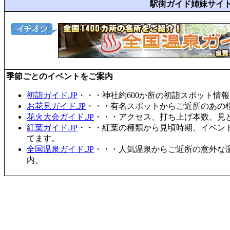
駅街ガイド姉妹サイ
季節ごとのイベントをご案内
初詣ガイド.JP
・・・神社約600か所の初詣スポット情
お花見ガイド.JP
・・・有名スポットからご近所のあの桜
花火大会ガイド.JP
・・・アクセス、打ち上げ本数、見
紅葉ガイド.JP
・・・紅葉の種類から見頃時期、イベン
てます。
全国温泉ガイド.JP
・・・人気温泉からご近所の意外な
内。