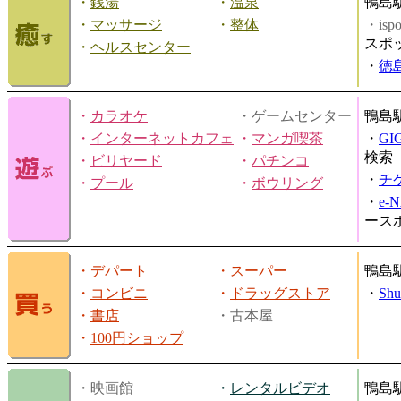
・
銭湯
・
温泉
鴨島
・
マッサージ
・
整体
・is
スポ
・
ヘルスセンター
・
徳
・
カラオケ
・ゲームセンター
鴨島
・
インターネットカフェ
・
マンガ喫茶
・
GI
検索
・
ビリヤード
・
パチンコ
・
チ
・
プール
・
ボウリング
・
e-
ース
・
デパート
・
スーパー
鴨島
・
コンビニ
・
ドラッグストア
・
Shu
・
書店
・古本屋
・
100円ショップ
・映画館
・
レンタルビデオ
鴨島