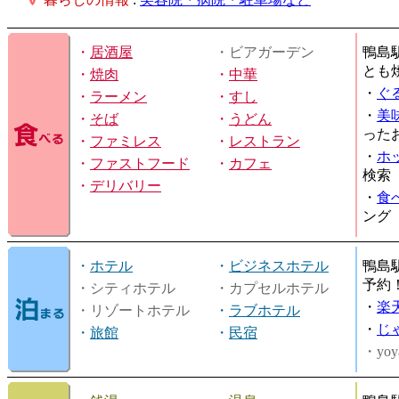
・
居酒屋
・ビアガーデン
鴨島
とも
・
焼肉
・
中華
・
ぐ
・
ラーメン
・
すし
・
美
・
そば
・
うどん
った
・
ファミレス
・
レストラン
・
ホ
・
ファストフード
・
カフェ
検索
・
デリバリー
・
食
ング
・
ホテル
・
ビジネスホテル
鴨島
予約
・シティホテル
・カプセルホテル
・
楽
・リゾートホテル
・
ラブホテル
・
じ
・
旅館
・
民宿
・yoy