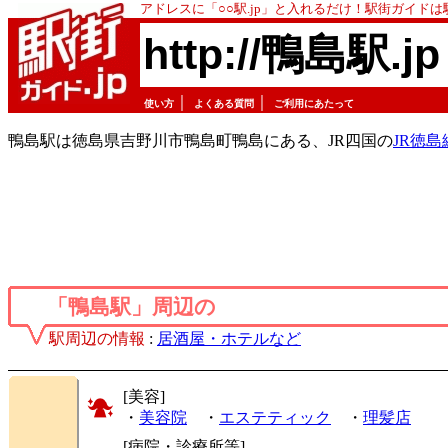
アドレスに「○○駅.jp」と入れるだけ！駅街ガイド
http://鴨島駅.jp
｜
｜
使い方
よくある質問
ご利用にあたって
鴨島駅は徳島県吉野川市鴨島町鴨島にある、JR四国の
JR徳島
「鴨島駅」周辺の
駅周辺の情報
:
居酒屋・ホテルなど
[美容]
・
美容院
・
エステティック
・
理髪店
[病院・診療所等]