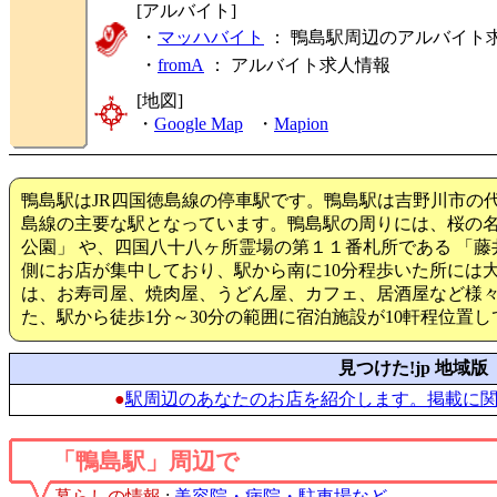
[アルバイト]
・
マッハバイト
： 鴨島駅周辺のアルバイト
・
fromA
：
アルバイト求人情報
[地図]
・
Google Map
・
Mapion
鴨島駅はJR四国徳島線の停車駅です。鴨島駅は吉野川市の
島線の主要な駅となっています。鴨島駅の周りには、桜の名
公園」 や、四国八十八ヶ所霊場の第１１番札所である 「藤
側にお店が集中しており、駅から南に10分程歩いた所には
は、お寿司屋、焼肉屋、うどん屋、カフェ、居酒屋など様
た、駅から徒歩1分～30分の範囲に宿泊施設が10軒程位置
見つけた!jp 地域版
●
駅周辺のあなたのお店を紹介します。掲載に
「鴨島駅」周辺で
暮らしの情報
:
美容院・病院・駐車場など